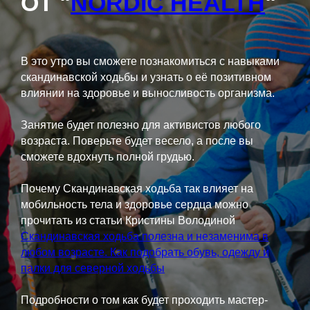
ОТ "
NORDIC HEALTH
"
В это утро вы сможете познакомиться с навыками
скандинавской ходьбы и узнать о её позитивном
влиянии на здоровье и выносливость организма.
Занятие будет полезно для активистов любого
возраста. Поверьте будет весело, а после вы
сможете вдохнуть полной грудью.
Почему Скандинавская ходьба так влияет на
мобильность тела и здоровье сердца можно
прочитать из статьи Кристины Володиной
Скандинавская ходьба полезна и незаменима в
любом возрасте. Как подобрать обувь, одежду и
палки для северной ходьбы
Подробности о том как будет проходить мастер-